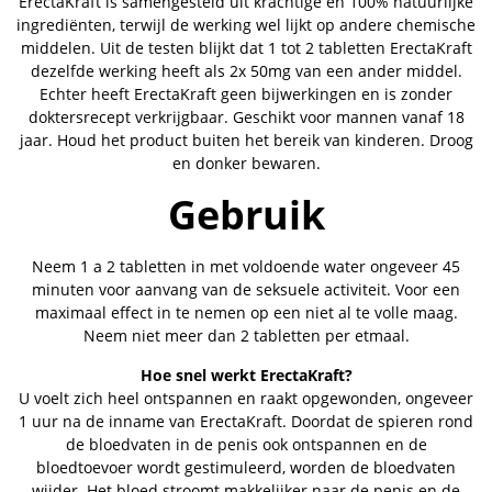
ErectaKraft is samengesteld uit krachtige en 100% natuurlijke
ingrediënten, terwijl de werking wel lijkt op andere chemische
middelen. Uit de testen blijkt dat 1 tot 2 tabletten ErectaKraft
dezelfde werking heeft als 2x 50mg van een ander middel.
Echter heeft ErectaKraft geen bijwerkingen en is zonder
doktersrecept verkrijgbaar. Geschikt voor mannen vanaf 18
jaar. Houd het product buiten het bereik van kinderen. Droog
en donker bewaren.
Gebruik
Neem 1 a 2 tabletten in met voldoende water ongeveer 45
minuten voor aanvang van de seksuele activiteit. Voor een
maximaal effect in te nemen op een niet al te volle maag.
Neem niet meer dan 2 tabletten per etmaal.
Hoe snel werkt ErectaKraft?
U voelt zich heel ontspannen en raakt opgewonden, ongeveer
1 uur na de inname van ErectaKraft. Doordat de spieren rond
de bloedvaten in de penis ook ontspannen en de
bloedtoevoer wordt gestimuleerd, worden de bloedvaten
wijder. Het bloed stroomt makkelijker naar de penis en de