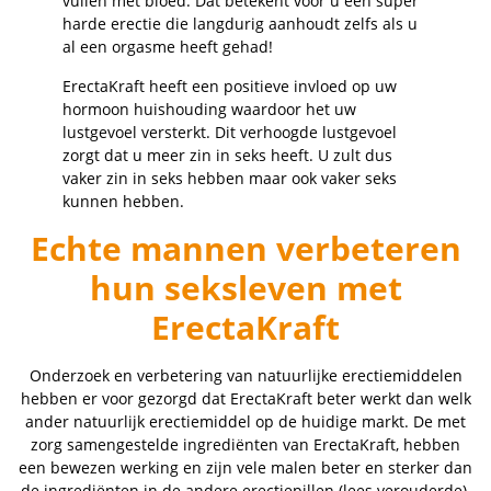
vullen met bloed. Dat betekent voor u een super
harde erectie die langdurig aanhoudt zelfs als u
al een orgasme heeft gehad!
ErectaKraft heeft een positieve invloed op uw
hormoon huishouding waardoor het uw
lustgevoel versterkt. Dit verhoogde lustgevoel
zorgt dat u meer zin in seks heeft. U zult dus
vaker zin in seks hebben maar ook vaker seks
kunnen hebben.
Echte mannen verbeteren
hun seksleven met
ErectaKraft
Onderzoek en verbetering van natuurlijke erectiemiddelen
hebben er voor gezorgd dat ErectaKraft beter werkt dan welk
ander natuurlijk erectiemiddel op de huidige markt. De met
zorg samengestelde ingrediënten van ErectaKraft, hebben
een bewezen werking en zijn vele malen beter en sterker dan
de ingrediënten in de andere erectiepillen (lees verouderde).